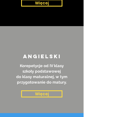
Więcej
angielski
Korepetycje od IV klasy
szkoły podstawowej
do klasy maturalnej, w tym
przygotowanie do matury.
Więcej