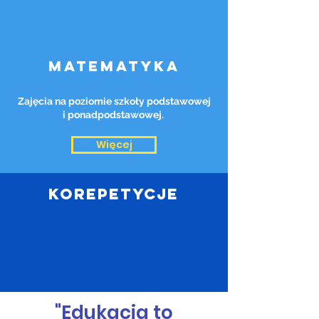
matematyka
Zajęcia na poziomie szkoły podstawowej
i ponadpodstawowej.
Więcej
korePETYCJE
"Edukacja to